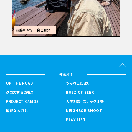
福岡といえばラーメン
連載中！
ON THE ROAD
うみねこだより
クロスするカモス
BUZZ OF BEER
PROJECT CAMOS
人生相談！スナック汁婆
偏愛な人びと
NEIGHBOR SHOOT
PLAY LIST