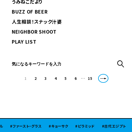
うみねこだより
BUZZ OF BEER
人生相談！スナック汁婆
NEIGHBOR SHOOT
PLAY LIST
…
1
2
3
4
5
6
15
ースト・グラス
キョーサク
ピラミッド
古代エジプト
北陸