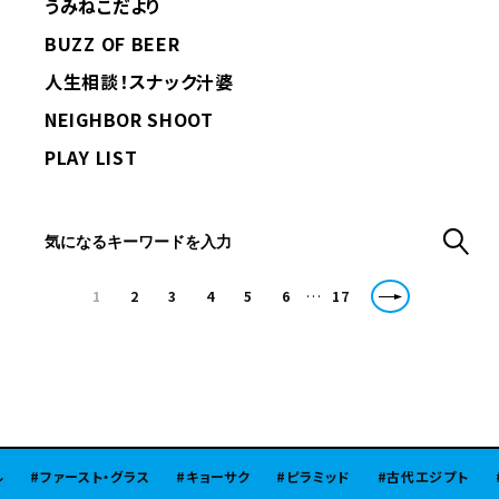
うみねこだより
BUZZ OF BEER
人生相談！スナック汁婆
NEIGHBOR SHOOT
PLAY LIST
…
1
2
3
4
5
6
17
スト・グラス
キョーサク
ピラミッド
古代エジプト
北陸