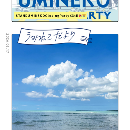
STANDUMINEKOClosingPartyと3tR
2026.06.17