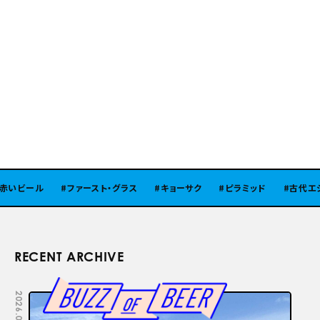
いビール
ファースト・グラス
キョーサク
ピラミッド
古代エジ
RECENT ARCHIVE
2026.08.05