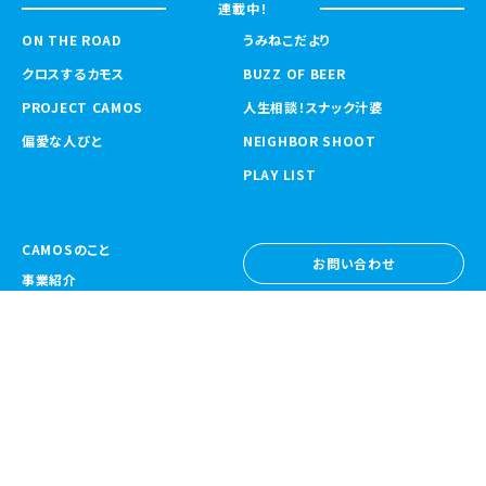
連載中！
ON THE ROAD
うみねこだより
クロスするカモス
BUZZ OF BEER
PROJECT CAMOS
人生相談！スナック汁婆
偏愛な人びと
NEIGHBOR SHOOT
PLAY LIST
CAMOSのこと
お問い合わせ
事業紹介
お問い合わせ
ニュース
採用情報
採用情報
CAMOS Collective
〒557-0031 大阪府大阪市西成区鶴見橋
1-6-32
Google Map