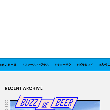
いビール
ファースト・グラス
キョーサク
ピラミッド
古代エジ
RECENT ARCHIVE
2026.08.05