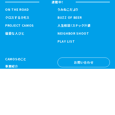
連載中！
ON THE ROAD
うみねこだより
クロスするカモス
BUZZ OF BEER
PROJECT CAMOS
人生相談！スナック汁婆
偏愛な人びと
NEIGHBOR SHOOT
PLAY LIST
CAMOSのこと
お問い合わせ
事業紹介
お問い合わせ
ニュース
採用情報
採用情報
CAMOS Collective
〒557-0031 大阪府大阪市西成区鶴見橋
1-6-32
Google Map