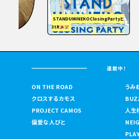
STANDUMINEKOClosingPartyと
3tR
【関西
連載中！
ON THE ROAD
うみ
クロスするカモス
BUZ
PROJECT CAMOS
人生
偏愛な人びと
NEI
PLAY