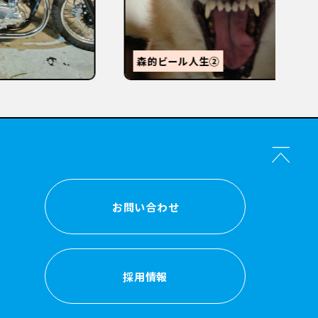
【
感
森的ビール人生②
か？
お問い合わせ
お問い合わせ
採用情報