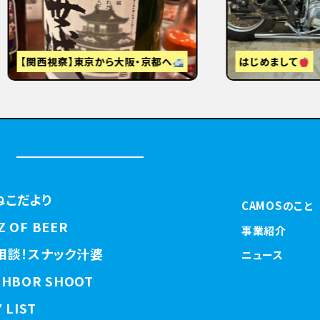
視察】東京から大阪・京都へ
はじめまして
ねこだより
CAMOSのこと
Z OF BEER
事業紹介
相談！スナック汁婆
ニュース
GHBOR SHOOT
 LIST