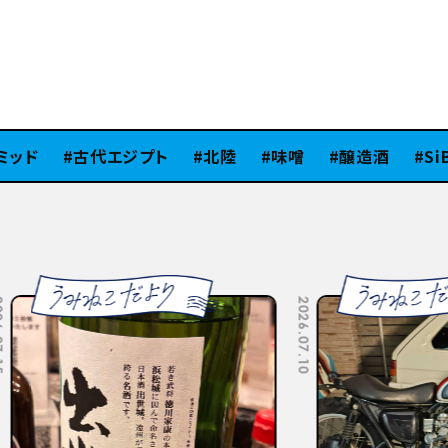
ド
古代エジプト
北陸
味噌
醸造酒
SiB10
2026.07.10