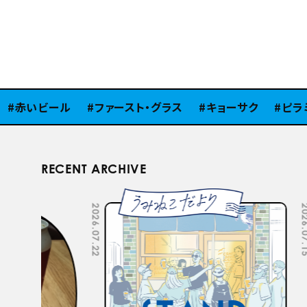
赤いビール
ファースト・グラス
キョーサク
ピラミッ
RECENT ARCHIVE
2026.07.22
2026.07.15