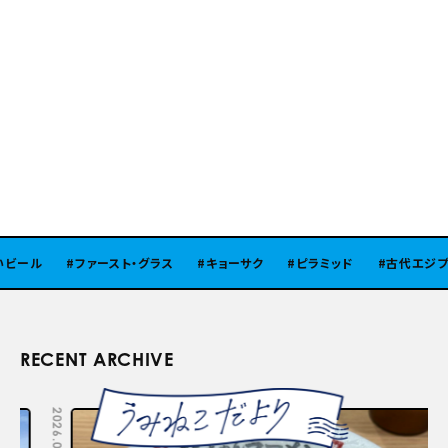
ール
ファースト・グラス
キョーサク
ピラミッド
古代エジプト
RECENT ARCHIVE
2026.08.05
2026.07.29