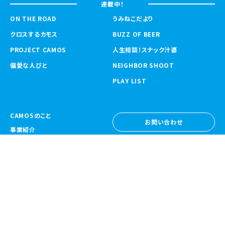
連載中！
ON THE ROAD
うみねこだより
クロスするカモス
BUZZ OF BEER
PROJECT CAMOS
人生相談！スナック汁婆
偏愛な人びと
NEIGHBOR SHOOT
PLAY LIST
CAMOSのこと
お問い合わせ
事業紹介
お問い合わせ
ニュース
採用情報
採用情報
CAMOS Collective
〒557-0031 大阪府大阪市西成区鶴見橋
1-6-32
Google Map