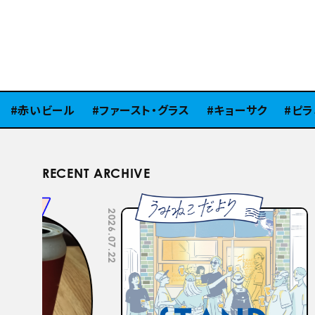
赤いビール
ファースト・グラス
キョーサク
ピラミ
RECENT ARCHIVE
2026.07.22
2026.07.15