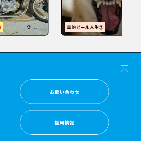
【
感
森的ビール人生②
か？
お問い合わせ
お問い合わせ
採用情報