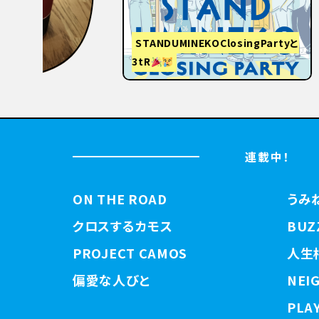
STANDUMINEKOClosingPartyと
3tR
【関西
連載中！
ON THE ROAD
うみ
クロスするカモス
BUZ
PROJECT CAMOS
人生
偏愛な人びと
NEI
PLAY