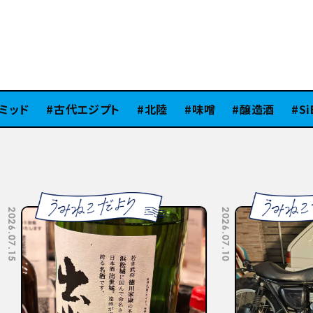
ッド
古代エジプト
北陸
味噌
醸造酒
SiB1
2026.07.10