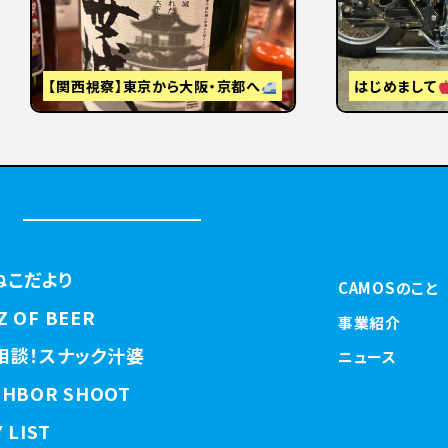
視察】東京から大阪・京都へ
はじめまして
ねこだより
CAMOSのこと
Z OF BEER
事業紹介
相談！スナック汁婆
ニュース
GHBOR SHOOT
 LIST