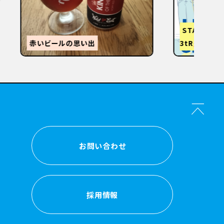
【
感
森的ビール人生②
か？
お問い合わせ
お問い合わせ
採用情報