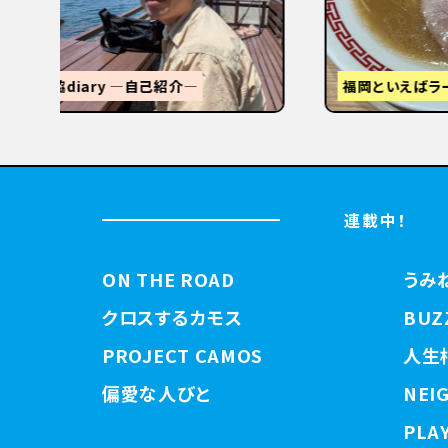
STANDUMINEKOClosingPartyと
3tR
【関西
連載中！
ON THE ROAD
うみ
クロスするカモス
BUZ
PROJECT CAMOS
人生
偏愛な人びと
NEI
PLAY