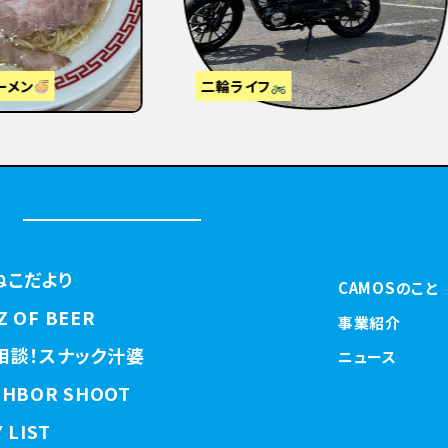
視察】東京から大阪・京都へ
はじめまして
ねこだより
CAMOSのこと
Z OF BEER
事業紹介
相談！スナック汁婆
ニュース
GHBOR SHOOT
 LIST