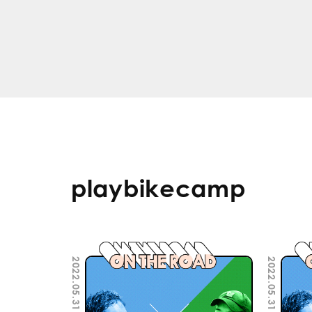
playbikecamp
2022.05.31
2022.05.31