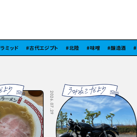
ミッド
古代エジプト
北陸
味噌
醸造酒
Si
2026.07.10