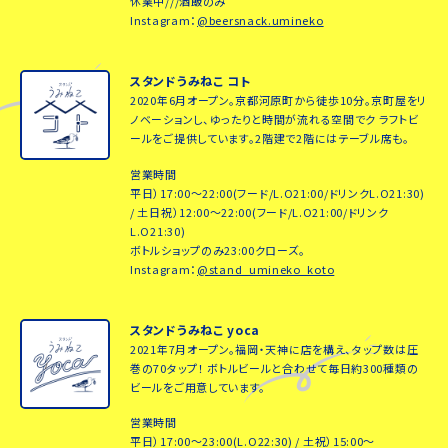
休業中///酒飯のみ
Instagram：
@beersnack.umineko
スタンドうみねこ コト
2020年6月オープン。京都河原町から徒歩10分。京町屋をリ
ノベーションし、ゆったりと時間が流れる空間でク ラフトビ
ールをご提供しています。2階建で2階にはテーブル席も。
営業時間
平日）17:00～22:00(フード/L.O21:00/ドリンクL.O21:30)
/ 土日祝）12:00～22:00(フード/L.O21:00/ドリンク
L.O21:30)
ボトルショップのみ23:00クローズ。
Instagram：
@stand_umineko_koto
スタンドうみねこ yoca
2021年7月オープン。福岡・天神に店を構え、タップ数は圧
巻の70タップ！ ボトルビールと合わせて毎日約300種類の
ビールをご用意しています。
営業時間
平日）17:00～23:00(L.O22:30) / 土祝）15:00～