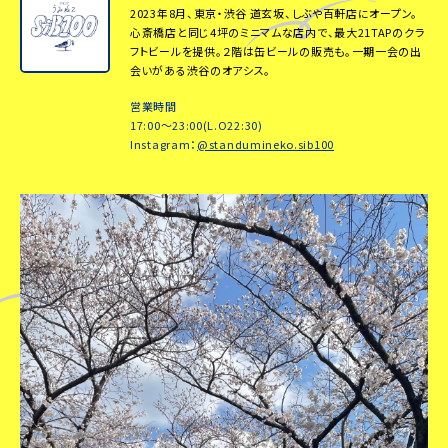
2023年8月、東京・渋谷 道玄坂、しぶや百軒店にオープン。
心斎橋店と同じ4坪のミニマムな店内で、最大21TAPのクラ
フトビールを提供。２階は缶ビールの販売も。一期一会の出
会いがある渋谷のオアシス。
営業時間
17:00～23:00(L.O22:30)
Instagram：
@standumineko.sib100