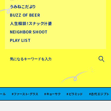
うみねこだより
BUZZ OF BEER
人生相談！スナック汁婆
NEIGHBOR SHOOT
PLAY LIST
ファースト・グラス
キョーサク
ピラミッド
古代エジプト
北陸