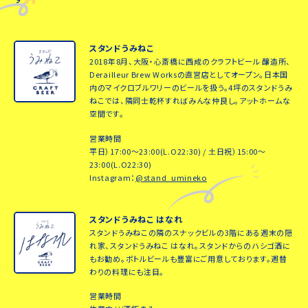
スタンドうみねこ
2018年8月、大阪・心斎橋に西成のクラフトビール 醸造所、
Derailleur Brew Worksの直営店としてオープン。日本国
内のマイクロブルワリーのビールを扱う。4坪のスタンドうみ
ねこでは、隣同士乾杯すればみんな仲良し。アットホームな
空間です。
営業時間
平日）17:00～23:00(L.O22:30) / 土日祝）15:00～
23:00(L.O22:30)
Instagram：
@stand_umineko
スタンドうみねこ はなれ
スタンドうみねこの隣のスナックビルの3階にある週末の隠
れ家、スタンドうみねこ はなれ。スタンドからのハシゴ酒に
もお勧め。ボトルビールも豊富にご用意しております。週替
わりの料理にも注目。
営業時間