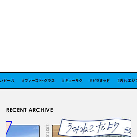
ビール
ファースト・グラス
キョーサク
ピラミッド
古代エジプト
RECENT ARCHIVE
2026.08.05
2026.07.29