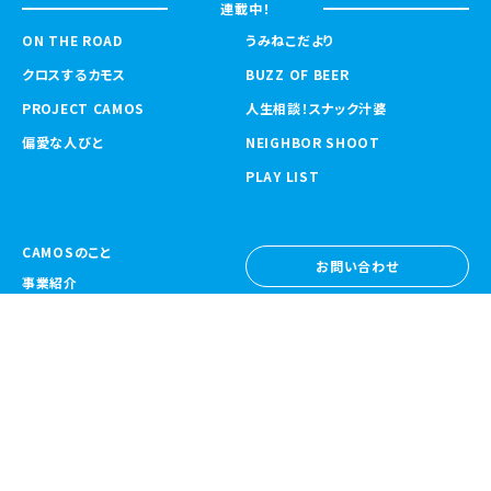
連載中！
ON THE ROAD
うみねこだより
クロスするカモス
BUZZ OF BEER
PROJECT CAMOS
人生相談！スナック汁婆
偏愛な人びと
NEIGHBOR SHOOT
PLAY LIST
CAMOSのこと
お問い合わせ
事業紹介
お問い合わせ
ニュース
採用情報
採用情報
CAMOS Collective
〒557-0031 大阪府大阪市西成区鶴見橋
1-6-32
Google Map