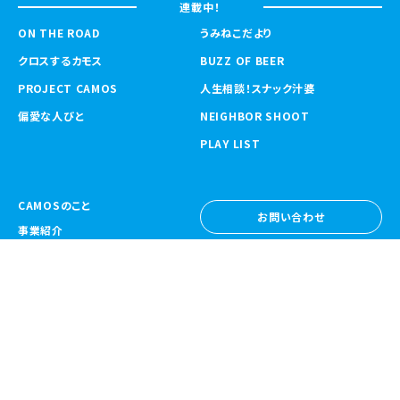
連載中！
ON THE ROAD
うみねこだより
クロスするカモス
BUZZ OF BEER
PROJECT CAMOS
人生相談！スナック汁婆
偏愛な人びと
NEIGHBOR SHOOT
PLAY LIST
CAMOSのこと
お問い合わせ
事業紹介
お問い合わせ
ニュース
採用情報
採用情報
CAMOS Collective
〒557-0031 大阪府大阪市西成区鶴見橋
1-6-32
Google Map