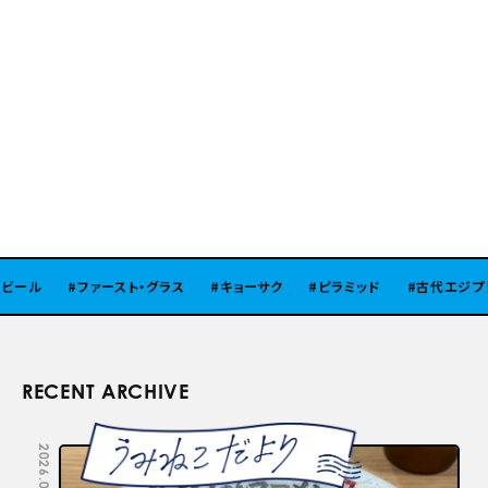
ール
ファースト・グラス
キョーサク
ピラミッド
古代エジプト
RECENT ARCHIVE
2026.08.05
2026.07.29