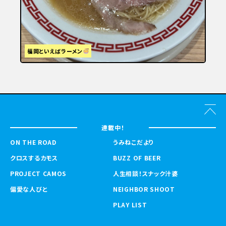
福岡といえばラーメン
連載中！
ON THE ROAD
うみねこだより
クロスするカモス
BUZZ OF BEER
PROJECT CAMOS
人生相談！スナック汁婆
偏愛な人びと
NEIGHBOR SHOOT
PLAY LIST