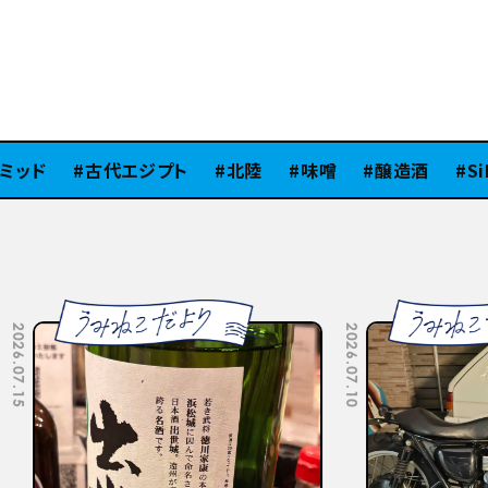
ッド
古代エジプト
北陸
味噌
醸造酒
SiB1
2026.07.10