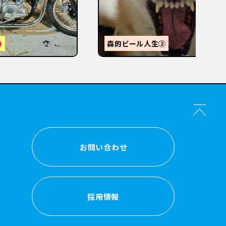
【
感
森的ビール人生②
か？
お問い合わせ
お問い合わせ
採用情報