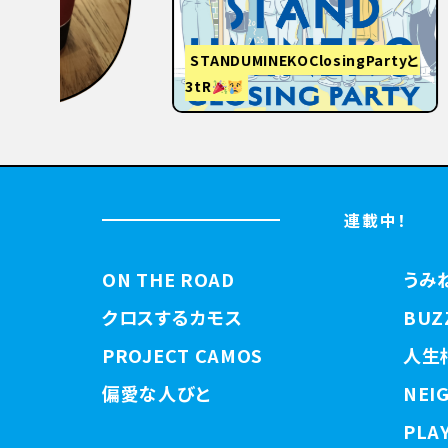
STANDUMINEKOClosingPartyと
3tR
【関西
連載中！
ON THE ROAD
うみ
クロスするカモス
BUZ
PROJECT CAMOS
人生
偏愛な人びと
NEI
PLAY