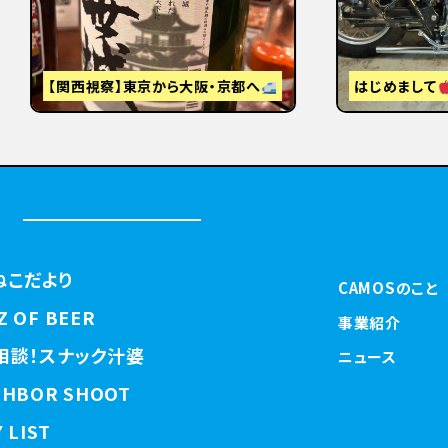
視察】東京から大阪・京都へ
はじめまして
ねこだより
CAMOSのこと
Z OF BEER
事業紹介
相談！スナック汁婆
ニュース
GHBOR SHOOT
 LIST