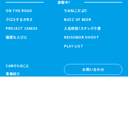
連載中！
ON THE ROAD
うみねこだより
クロスするカモス
BUZZ OF BEER
PROJECT CAMOS
人生相談！スナック汁婆
偏愛な人びと
NEIGHBOR SHOOT
PLAY LIST
CAMOSのこと
お問い合わせ
事業紹介
お問い合わせ
ニュース
採用情報
採用情報
CAMOS Collective
〒557-0031 大阪府大阪市西成区鶴見橋
1-6-32
Google Map