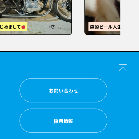
【
感
森的ビール人生②
か？
お問い合わせ
お問い合わせ
採用情報