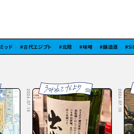
ッド
古代エジプト
北陸
味噌
醸造酒
SiB1
2026.07.10