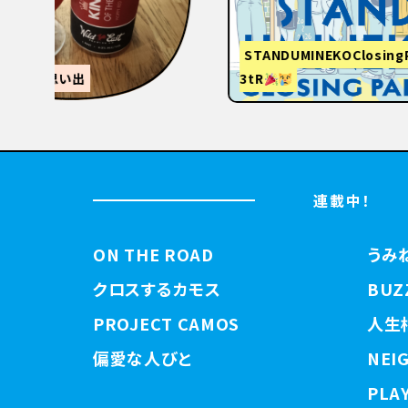
STANDUMINEKOClosingPartyと
3tR
【関西
連載中！
ON THE ROAD
うみ
クロスするカモス
BUZ
PROJECT CAMOS
人生
偏愛な人びと
NEI
PLAY