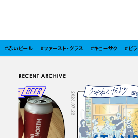
赤いビール
ファースト・グラス
キョーサク
ピラミ
RECENT ARCHIVE
2026.07.22
2026.07.15