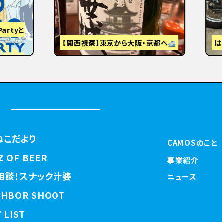
視察】東京から大阪・京都へ
はじめまして
ねこだより
CAMOSのこと
Z OF BEER
事業紹介
相談！スナック汁婆
ニュース
GHBOR SHOOT
 LIST