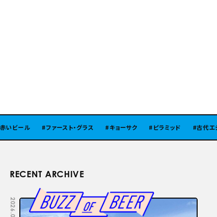
いビール
ファースト・グラス
キョーサク
ピラミッド
古代エジ
RECENT ARCHIVE
2026.08.05