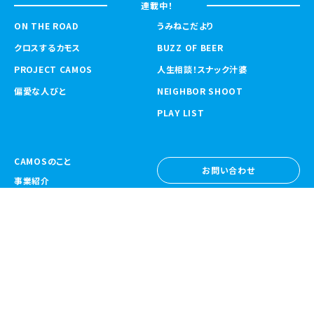
連載中！
ON THE ROAD
うみねこだより
クロスするカモス
BUZZ OF BEER
PROJECT CAMOS
人生相談！スナック汁婆
偏愛な人びと
NEIGHBOR SHOOT
PLAY LIST
CAMOSのこと
お問い合わせ
事業紹介
お問い合わせ
ニュース
採用情報
採用情報
CAMOS Collective
〒557-0031 大阪府大阪市西成区鶴見橋
1-6-32
Google Map