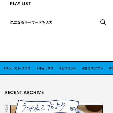
PLAY LIST
ファースト・グラス
キョーサク
ピラミッド
古代エジプト
北陸
RECENT ARCHIVE