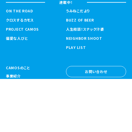
連載中！
ON THE ROAD
うみねこだより
クロスするカモス
BUZZ OF BEER
PROJECT CAMOS
人生相談！スナック汁婆
偏愛な人びと
NEIGHBOR SHOOT
PLAY LIST
CAMOSのこと
お問い合わせ
事業紹介
お問い合わせ
ニュース
採用情報
採用情報
CAMOS Collective
〒557-0031 大阪府大阪市西成区鶴見橋
1-6-32
Google Map