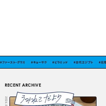
ファースト・グラス
キョーサク
ピラミッド
古代エジプト
北陸
RECENT ARCHIVE
2026.08.05
2026.07.29