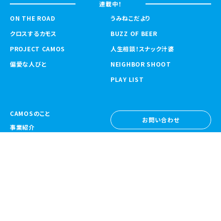
連載中！
ON THE ROAD
うみねこだより
クロスするカモス
BUZZ OF BEER
PROJECT CAMOS
人生相談！スナック汁婆
偏愛な人びと
NEIGHBOR SHOOT
PLAY LIST
CAMOSのこと
お問い合わせ
事業紹介
お問い合わせ
ニュース
採用情報
採用情報
CAMOS Collective
〒557-0031 大阪府大阪市西成区鶴見橋
1-6-32
Google Map