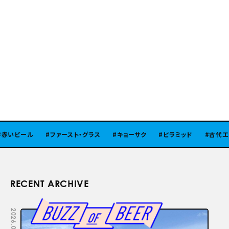
いビール
ファースト・グラス
キョーサク
ピラミッド
古代エジプ
RECENT ARCHIVE
2026.08.05