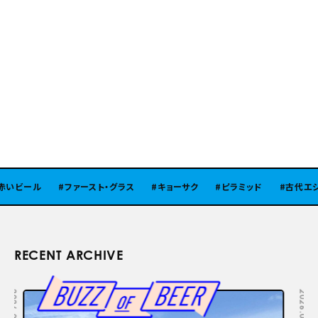
いビール
ファースト・グラス
キョーサク
ピラミッド
古代エジプ
RECENT ARCHIVE
2026.08.05
2026