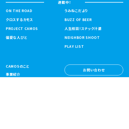
連載中！
ON THE ROAD
うみねこだより
クロスするカモス
BUZZ OF BEER
PROJECT CAMOS
人生相談！スナック汁婆
偏愛な人びと
NEIGHBOR SHOOT
PLAY LIST
CAMOSのこと
お問い合わせ
事業紹介
お問い合わせ
ニュース
採用情報
採用情報
CAMOS Collective
〒557-0031 大阪府大阪市西成区鶴見橋
1-6-32
Google Map