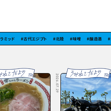
ミッド
古代エジプト
北陸
味噌
醸造酒
S
2026.07.10