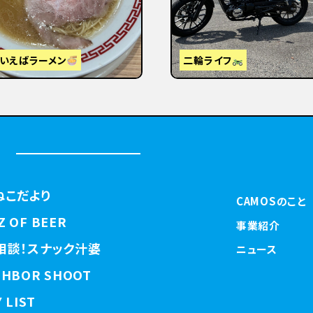
視察】東京から大阪・京都へ
はじめまして
ねこだより
CAMOSのこと
Z OF BEER
事業紹介
相談！スナック汁婆
ニュース
GHBOR SHOOT
 LIST