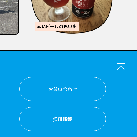
【
感
森的ビール人生②
か？
お問い合わせ
お問い合わせ
採用情報