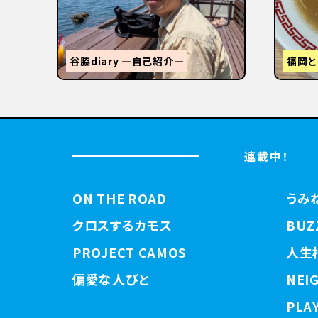
STANDUMINEKOClosingPartyと
3tR
【関西
連載中！
ON THE ROAD
うみ
クロスするカモス
BUZ
PROJECT CAMOS
人生
偏愛な人びと
NEI
PLAY