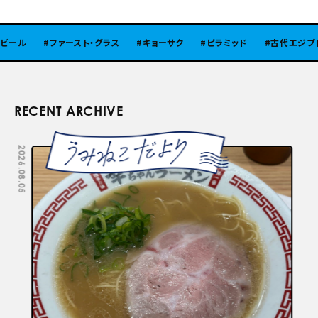
ビール
ファースト・グラス
キョーサク
ピラミッド
古代エジプト
RECENT ARCHIVE
2026.08.05
2026.07.29