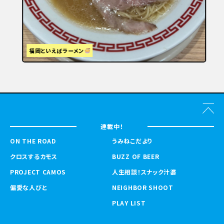
福岡といえばラーメン
連載中！
ON THE ROAD
うみねこだより
クロスするカモス
BUZZ OF BEER
PROJECT CAMOS
人生相談！スナック汁婆
偏愛な人びと
NEIGHBOR SHOOT
PLAY LIST