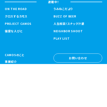
連載中！
ON THE ROAD
うみねこだより
クロスするカモス
BUZZ OF BEER
PROJECT CAMOS
人生相談！スナック汁婆
偏愛な人びと
NEIGHBOR SHOOT
PLAY LIST
CAMOSのこと
お問い合わせ
事業紹介
お問い合わせ
ニュース
採用情報
採用情報
CAMOS Collective
〒557-0031 大阪府大阪市西成区鶴見橋
1-6-32
Google Map