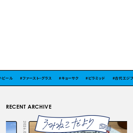
ール
ファースト・グラス
キョーサク
ピラミッド
古代エジプト
RECENT ARCHIVE
2026.08.05
2026.07.29