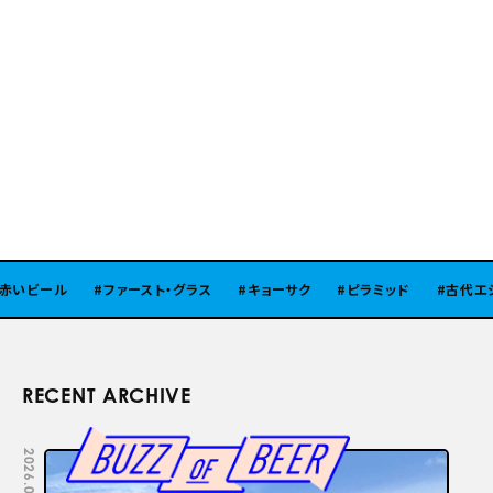
いビール
ファースト・グラス
キョーサク
ピラミッド
古代エジプ
RECENT ARCHIVE
2026.08.05
2026