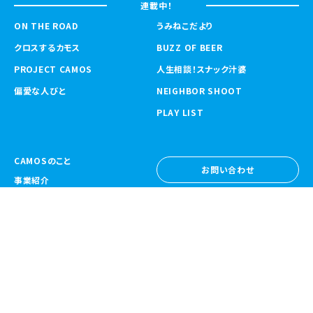
連載中！
ON THE ROAD
うみねこだより
クロスするカモス
BUZZ OF BEER
PROJECT CAMOS
人生相談！スナック汁婆
偏愛な人びと
NEIGHBOR SHOOT
PLAY LIST
CAMOSのこと
お問い合わせ
事業紹介
お問い合わせ
ニュース
採用情報
採用情報
CAMOS Collective
〒557-0031 大阪府大阪市西成区鶴見橋
1-6-32
Google Map