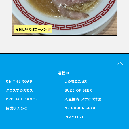
福岡といえばラーメン
連載中！
ON THE ROAD
うみねこだより
クロスするカモス
BUZZ OF BEER
PROJECT CAMOS
人生相談！スナック汁婆
偏愛な人びと
NEIGHBOR SHOOT
PLAY LIST