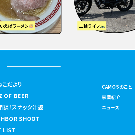
視察】東京から大阪・京都へ
はじめまして
ねこだより
CAMOSのこと
Z OF BEER
事業紹介
相談！スナック汁婆
ニュース
GHBOR SHOOT
 LIST