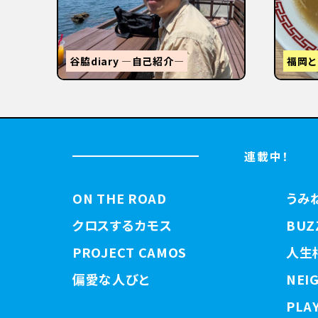
STANDUMINEKOClosingPartyと
3tR
【関西
連載中！
ON THE ROAD
うみ
クロスするカモス
BUZ
PROJECT CAMOS
人生
偏愛な人びと
NEI
PLAY