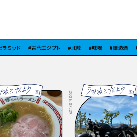
ミッド
古代エジプト
北陸
味噌
醸造酒
Si
2026.07.10