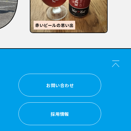
【
感
森的ビール人生②
か？
お問い合わせ
お問い合わせ
採用情報