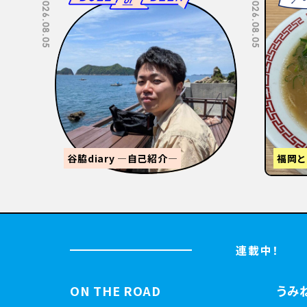
2026.07.22
2026.07.15
STANDUMINEKOClosingPartyと
3tR
【関西
連載中！
ON THE ROAD
うみ