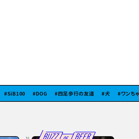
iB100
DOG
四足歩行の友達
犬
ワンちゃん