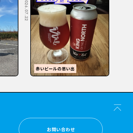
2026.07.08
2026.07.06
【
感
森的ビール人生②
か？
お問い合わせ