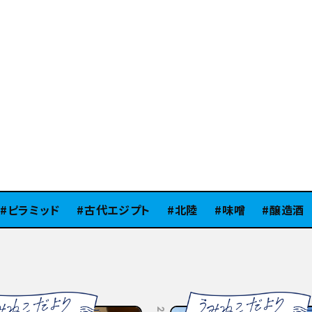
ミッド
古代エジプト
北陸
味噌
醸造酒
S