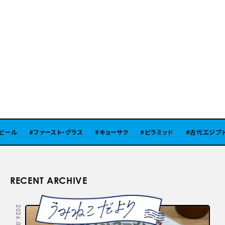
ール
ファースト・グラス
キョーサク
ピラミッド
古代エジプト
RECENT ARCHIVE
2026.08.05
2026.07.29