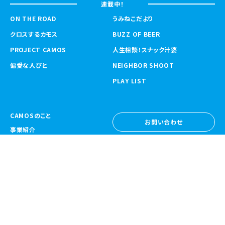
連載中！
ON THE ROAD
うみねこだより
クロスするカモス
BUZZ OF BEER
PROJECT CAMOS
人生相談！スナック汁婆
偏愛な人びと
NEIGHBOR SHOOT
PLAY LIST
CAMOSのこと
お問い合わせ
事業紹介
お問い合わせ
ニュース
採用情報
採用情報
CAMOS Collective
〒557-0031 大阪府大阪市西成区鶴見橋
1-6-32
Google Map