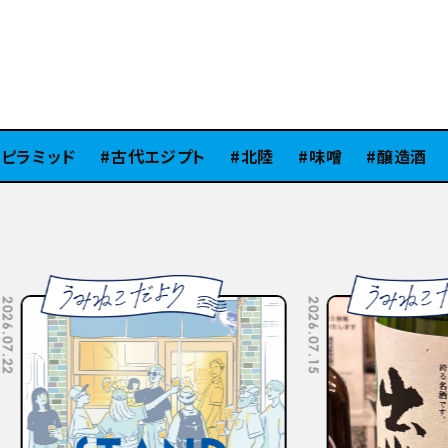
ラミッド
古代エジプト
北陸
味噌
醸造酒
S
2026.07.10