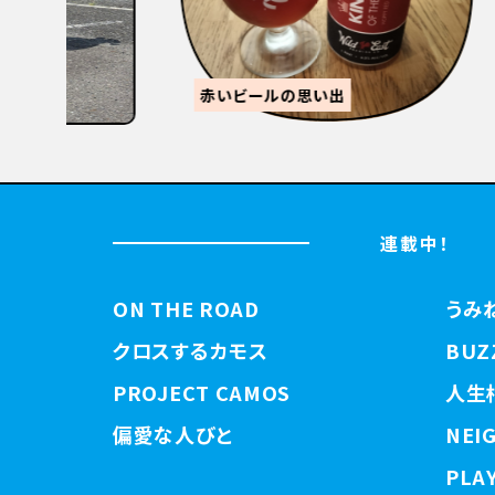
STANDUMINEKOClosingPartyと
3tR
【関西
連載中！
ON THE ROAD
うみ
クロスするカモス
BUZ
PROJECT CAMOS
人生
偏愛な人びと
NEI
PLAY