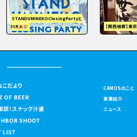
視察】東京から大阪・京都へ
はじめまして
ねこだより
CAMOSのこと
Z OF BEER
事業紹介
相談！スナック汁婆
ニュース
GHBOR SHOOT
 LIST