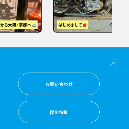
【
感
森的ビール人生②
か？
お問い合わせ
お問い合わせ
採用情報