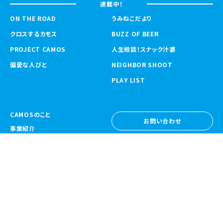
連載中！
ON THE ROAD
うみねこだより
クロスするカモス
BUZZ OF BEER
PROJECT CAMOS
人生相談！スナック汁婆
偏愛な人びと
NEIGHBOR SHOOT
PLAY LIST
CAMOSのこと
お問い合わせ
事業紹介
お問い合わせ
ニュース
採用情報
採用情報
CAMOS Collective
〒557-0031 大阪府大阪市西成区鶴見橋
1-6-32
Google Map