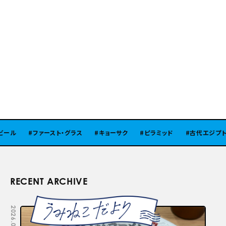
ール
ファースト・グラス
キョーサク
ピラミッド
古代エジプト
RECENT ARCHIVE
2026.08.05
2026.07.29