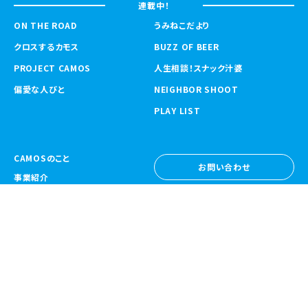
連載中！
ON THE ROAD
うみねこだより
クロスするカモス
BUZZ OF BEER
PROJECT CAMOS
人生相談！スナック汁婆
偏愛な人びと
NEIGHBOR SHOOT
PLAY LIST
CAMOSのこと
お問い合わせ
事業紹介
お問い合わせ
ニュース
採用情報
採用情報
CAMOS Collective
〒557-0031 大阪府大阪市西成区鶴見橋
1-6-32
Google Map