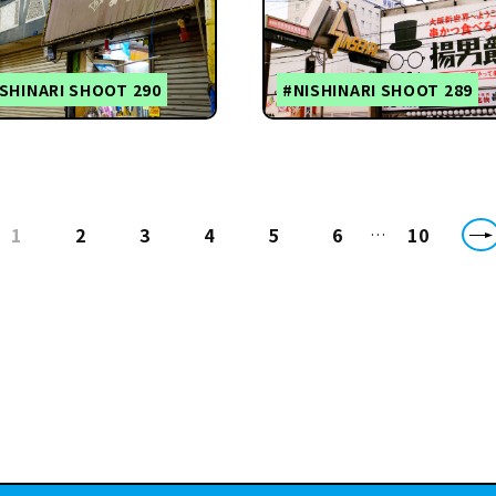
SHINARI SHOOT 290
#NISHINARI SHOOT 289
1
2
3
4
5
6
10
…