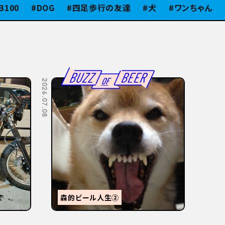
DOG
四足歩行の友達
犬
ワンちゃん
スタ
2026.07.08
2026.07.06
【
感
森的ビール人生②
か？