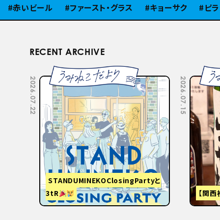
いビール
ファースト・グラス
キョーサク
ピラミッド
RECENT ARCHIVE
2026.07.22
2026.07.15
STANDUMINEKOClosingPartyと
3tR
【関西