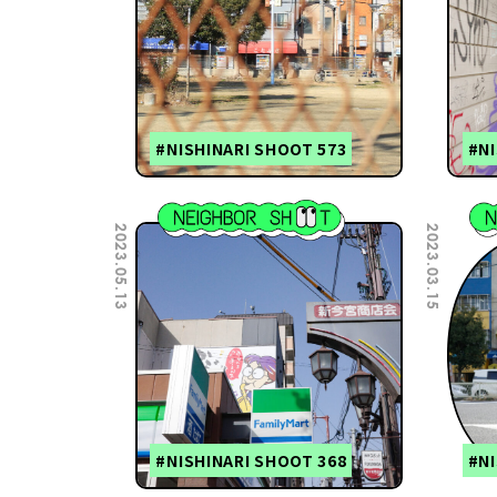
#NISHINARI SHOOT 573
#NI
2023.05.13
2023.03.15
#NISHINARI SHOOT 368
#NI