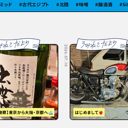
古代エジプト
北陸
味噌
醸造酒
SiB100
2026.07.10
視察】東京から大阪・京都へ
はじめまして