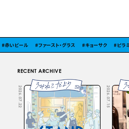
赤いビール
ファースト・グラス
キョーサク
ピラミッ
RECENT ARCHIVE
2026.07.22
2026.07.15