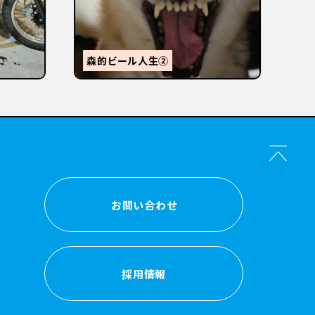
【
感
森的ビール人生②
か？
お問い合わせ
お問い合わせ
採用情報