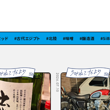
ド
古代エジプト
北陸
味噌
醸造酒
SiB10
2026.07.10