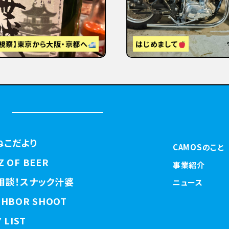
視察】東京から大阪・京都へ
はじめまして
ねこだより
CAMOSのこと
Z OF BEER
事業紹介
相談！スナック汁婆
ニュース
GHBOR SHOOT
 LIST