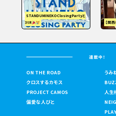
STANDUMINEKOClosingPartyと
3tR
【関西
連載中！
ON THE ROAD
うみ
クロスするカモス
BUZ
PROJECT CAMOS
人生
偏愛な人びと
NEI
PLAY