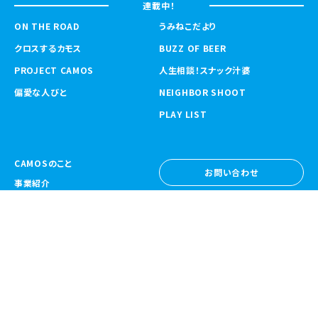
連載中！
ON THE ROAD
うみねこだより
クロスするカモス
BUZZ OF BEER
PROJECT CAMOS
人生相談！スナック汁婆
偏愛な人びと
NEIGHBOR SHOOT
PLAY LIST
CAMOSのこと
お問い合わせ
事業紹介
お問い合わせ
ニュース
採用情報
採用情報
CAMOS Collective
〒557-0031 大阪府大阪市西成区鶴見橋
1-6-32
Google Map