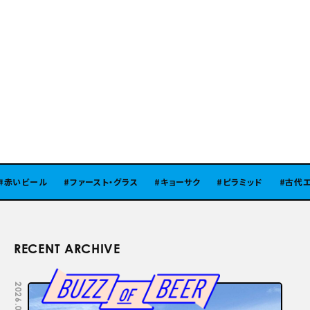
赤いビール
ファースト・グラス
キョーサク
ピラミッド
古代エ
RECENT ARCHIVE
2026.08.05