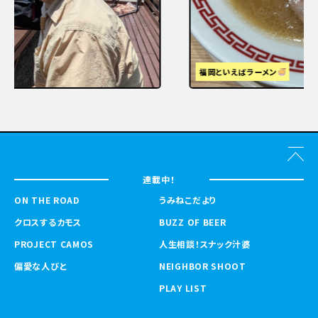
福岡といえばラーメン
連載中！
ON THE ROAD
うみねこだより
クロスするカモス
BUZZ OF BEER
PROJECT CAMOS
人生相談！スナック汁婆
偏愛な人びと
NEIGHBOR SHOOT
PLAY LIST