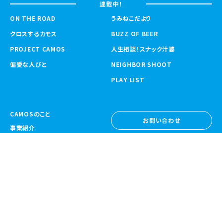
連載中！
ON THE ROAD
うみねこだより
クロスするカモス
BUZZ OF BEER
PROJECT CAMOS
人生相談！スナック汁婆
偏愛な人びと
NEIGHBOR SHOOT
PLAY LIST
CAMOSのこと
お問い合わせ
事業紹介
お問い合わせ
ニュース
採用情報
採用情報
CAMOS Collective
〒557-0031 大阪府大阪市西成区鶴見橋
1-6-32
Google Map