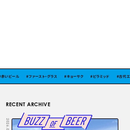
いビール
ファースト・グラス
キョーサク
ピラミッド
古代エジ
RECENT ARCHIVE
2026.08.05