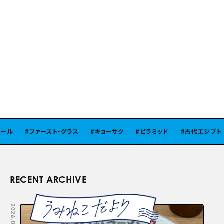
ル
ファースト・グラス
キョーサク
ピラミッド
古代エジプト
RECENT ARCHIVE
2026.08.05
2026.07.29