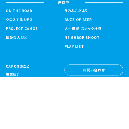
連載中！
ON THE ROAD
うみねこだより
クロスするカモス
BUZZ OF BEER
PROJECT CAMOS
人生相談！スナック汁婆
偏愛な人びと
NEIGHBOR SHOOT
PLAY LIST
CAMOSのこと
お問い合わせ
事業紹介
お問い合わせ
ニュース
採用情報
採用情報
CAMOS Collective
〒557-0031 大阪府大阪市西成区鶴見橋
1-6-32
Google Map