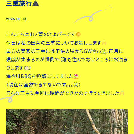
三重旅行
2026.05.13
こんにちは山ノ麓のきよぴーです
今日は私の田舎の三重についてお話しします
母方の実家の三重には子供の頃からGWやお盆、正月に
親戚が集まるのが恒例で（誰も住んでないところにお泊ま
りします
）
海や川BBQを頻繁にしてました
（現在は全然できてないです。。。笑）
そんな三重に今回は時間ができたので行ってきました