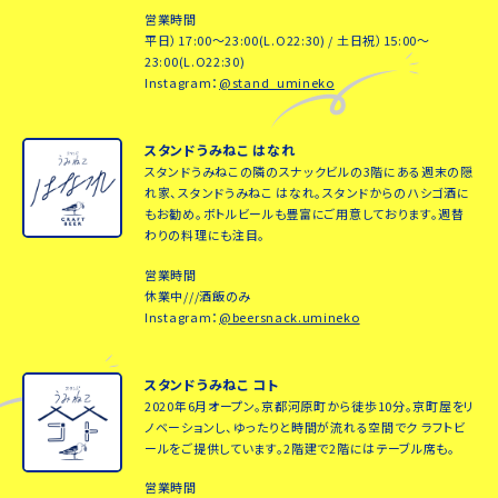
営業時間
平日）17:00～23:00(L.O22:30) / 土日祝）15:00～
23:00(L.O22:30)
Instagram：
@stand_umineko
スタンドうみねこ はなれ
スタンドうみねこの隣のスナックビルの3階にある週末の隠
れ家、スタンドうみねこ はなれ。スタンドからのハシゴ酒に
もお勧め。ボトルビールも豊富にご用意しております。週替
わりの料理にも注目。
営業時間
休業中///酒飯のみ
Instagram：
@beersnack.umineko
スタンドうみねこ コト
2020年6月オープン。京都河原町から徒歩10分。京町屋をリ
ノベーションし、ゆったりと時間が流れる空間でク ラフトビ
ールをご提供しています。2階建で2階にはテーブル席も。
営業時間