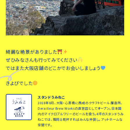
綺麗な絶景がありました
ぜひみなさんも行ってみてください
ではまた大阪店舗のどこかでお会いしましょう
きよぴでした
スタンドうみねこ
2018年8月、大阪・心斎橋に西成のクラフトビール 醸造所、
Derailleur Brew Worksの直営店としてオープン。日本国
内のマイクロブルワリーのビールを扱う。4坪のスタンドうみ
ねこでは、隣同士乾杯すればみんな仲良し。アットホームな
空間です。