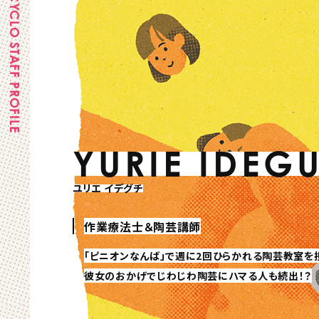
CYCLO STAFF PROFILE
YURIE IDEG
ユリエ イデグチ
作業療法士＆陶芸講師
「ピニオンなんば」で週に2回ひらかれる陶芸教室を
彼女のおかげでじわじわ陶芸にハマる人も続出！？