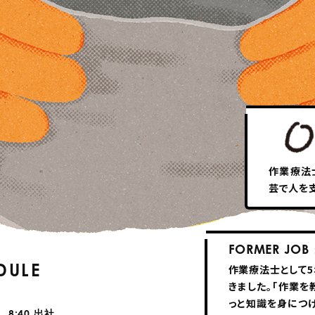
作業療法
芸で人を
FORMER JOB
DULE
作業療法士として
きました。「作業を
っと知識を身につ
8:40
出社