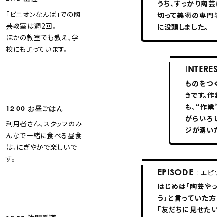
うち、すっかり陶
「ピニオンなんば」での陶
切って美術の専門
芸教室は週2回。
に没頭しました。
ほかの教室でも教え、学
校にも通っています。
INTERE
ものをつ
きです。
も、“作業
12:00
お昼ごはん
がらいろ
利用者さん、スタッフのみ
ジが湧い
んなで一緒に食べる昼食
は、にぎやかで楽しいで
す。
EPISODE
: エ
はじめは「陶芸やっ
う」と言っていた
「友だちに見せたい