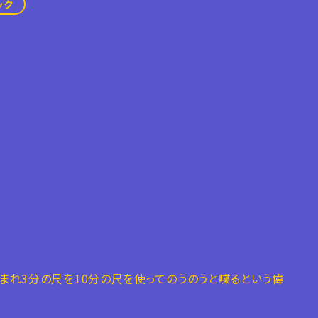
ック
まれ3分の尺を10分の尺を使ってのうのうと喋るという偉