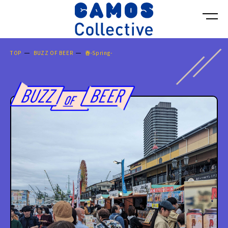
TOP
BUZZ OF BEER
春-Spring-