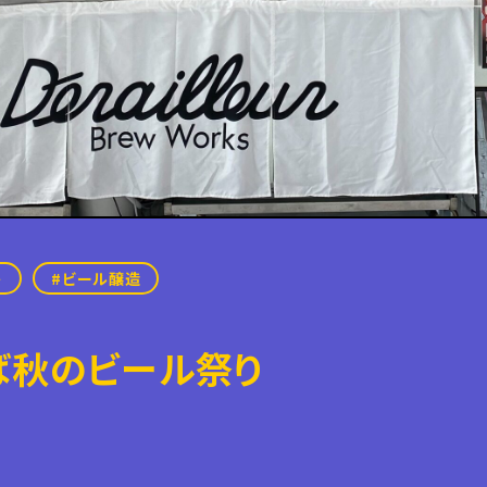
ト
ビール醸造
ろば秋のビール祭り