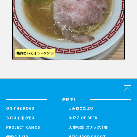
福岡といえばラーメン
連載中！
ON THE ROAD
うみねこだより
クロスするカモス
BUZZ OF BEER
PROJECT CAMOS
人生相談！スナック汁婆
偏愛な人びと
NEIGHBOR SHOOT