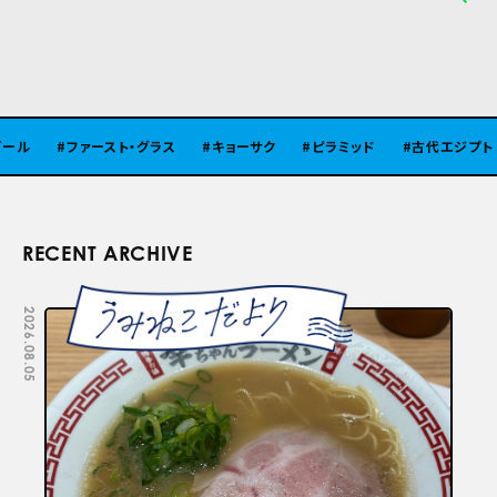
ル
ファースト・グラス
キョーサク
ピラミッド
古代エジプト
RECENT ARCHIVE
2026.08.05
2026.07.29