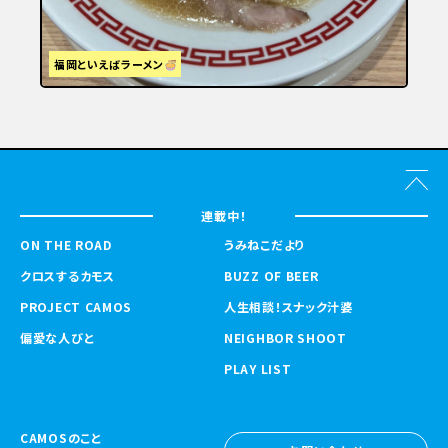
福岡といえばラーメン
連載中！
ON THE ROAD
うみねこだより
クロスするカモス
BUZZ OF BEER
PROJECT CAMOS
人生相談！スナック汁婆
偏愛な人びと
NEIGHBOR SHOOT
PLAY LIST
CAMOSのこと