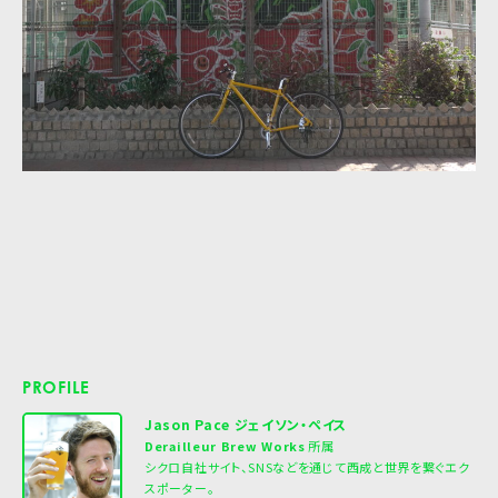
PROFILE
Jason Pace ジェイソン・ペイス
Derailleur Brew Works
所属
シクロ自社サイト、SNSなどを通じて西成と世界を繋ぐエク
スポーター。