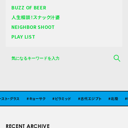
BUZZ OF BEER
人生相談！スナック汁婆
NEIGHBOR SHOOT
PLAY LIST
ト・グラス
キョーサク
ピラミッド
古代エジプト
北陸
味
RECENT ARCHIVE