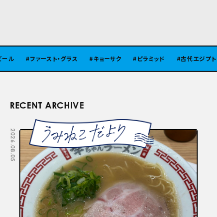
ル
ファースト・グラス
キョーサク
ピラミッド
古代エジプト
RECENT ARCHIVE
2026.08.05
2026.07.29