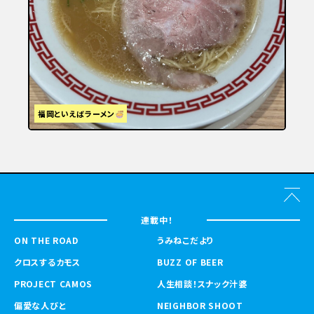
福岡といえばラーメン
連載中！
ON THE ROAD
うみねこだより
クロスするカモス
BUZZ OF BEER
PROJECT CAMOS
人生相談！スナック汁婆
偏愛な人びと
NEIGHBOR SHOOT