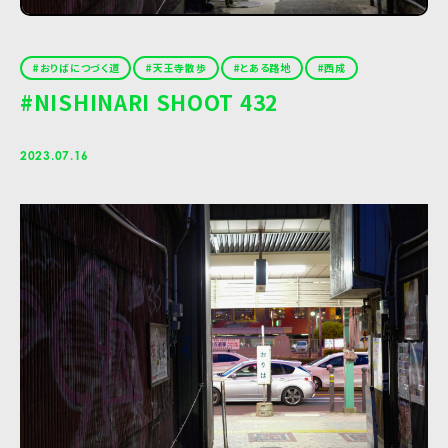
おりばにつづく道
天王寺散歩
とある路地
西成
#NISHINARI SHOOT 432
2023.07.16