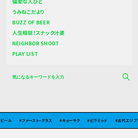
偏愛な人びと
うみねこだより
BUZZ OF BEER
人生相談！スナック汁婆
NEIGHBOR SHOOT
PLAY LIST
ール
ファースト・グラス
キョーサク
ピラミッド
古代エジプト