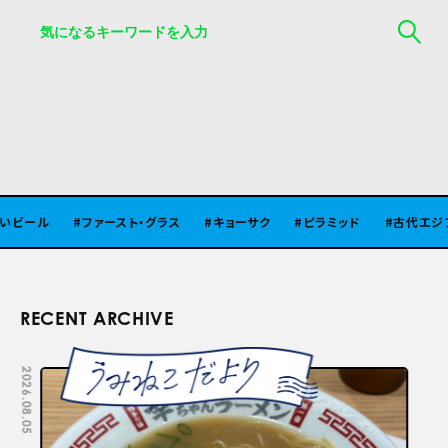
ビール
ファースト・グラス
キョーサク
ピラミッド
古代エジプト
RECENT ARCHIVE
2026.08.05
2026.07.29